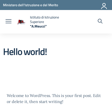
Vai ai contenuti
Vai al menu di navigazione
Vai al footer
Ministero dell'Istruzione e del Merito
Istituto di Istruzione
Superiore
"A.Meucci"
— Visita la pagina iniziale della scuola
Hello world!
Welcome to WordPress. This is your first post. Edit
or delete it, then start writing!