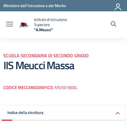
Vai ai contenuti
Vai al menu di navigazione
Vai al footer
Ministero dell'Istruzione e del Merito
Istituto di Istruzione
Superiore
"A.Meucci"
— Visita la pagina iniziale della scuola
SCUOLA SECONDARIA DI SECONDO GRADO
IIS Meucci Massa
CODICE MECCANOGRAFICO:
MSIS01800L
Indice della struttura