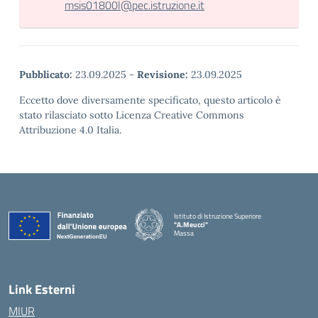
msis01800l@pec.istruzione.it
Pubblicato:
23.09.2025
-
Revisione:
23.09.2025
Eccetto dove diversamente specificato, questo articolo è
stato rilasciato sotto Licenza Creative Commons
Attribuzione 4.0 Italia.
Istituto di Istruzione Superiore
"A.Meucci"
Massa
— Visita la pagina iniziale della scuola
Link Esterni
MIUR