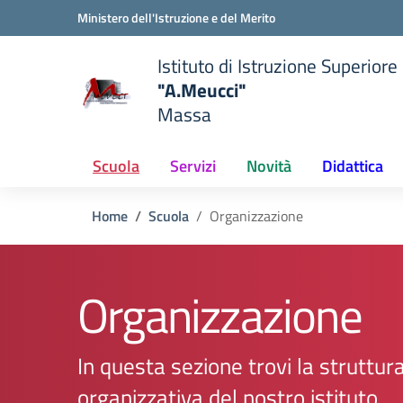
Vai ai contenuti
Vai al menu di navigazione
Vai al footer
Ministero dell'Istruzione e del Merito
Istituto di Istruzione Superiore
"A.Meucci"
Massa
 della scuola
— Visita la pagina iniziale del
Scuola
Servizi
Novità
Didattica
Home
Scuola
Organizzazione
Organizzazione
In questa sezione trovi la struttur
organizzativa del nostro istituto