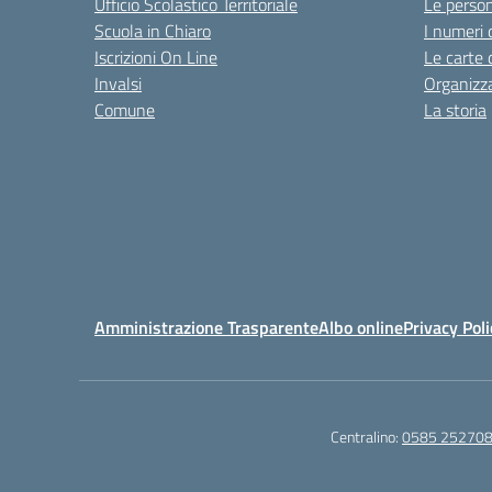
Ufficio Scolastico Territoriale
Le perso
Scuola in Chiaro
I numeri 
Iscrizioni On Line
Le carte 
Invalsi
Organizz
Comune
La storia
Amministrazione Trasparente
Albo online
Privacy Poli
Centralino:
0585 25270