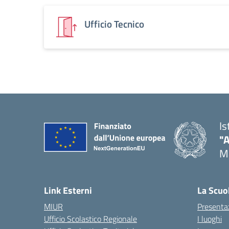
Ufficio Tecnico
Is
"
M
— 
Link Esterni
La Scuo
MIUR
Presenta
Ufficio Scolastico Regionale
I luoghi