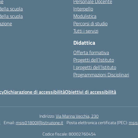
ne
Personale Docente
della scuola
Interpello
della scuola
Modulistica
azione
Percorsi di studio
Tutti i servizi
Didattica
Offerta formativa
Progetti dell’Istituto
I progetti dell’Istituto
Programmazioni Disciplinari
cy
Dichiarazione di accessibilità
Obiettivi di accessibilità
Indirizzo:
Via Marina Vecchia, 230
8
Email:
msis01800l@istruzione.it
Posta elettronica certificata (PEC):
msis
Codice fiscale: 80002760454