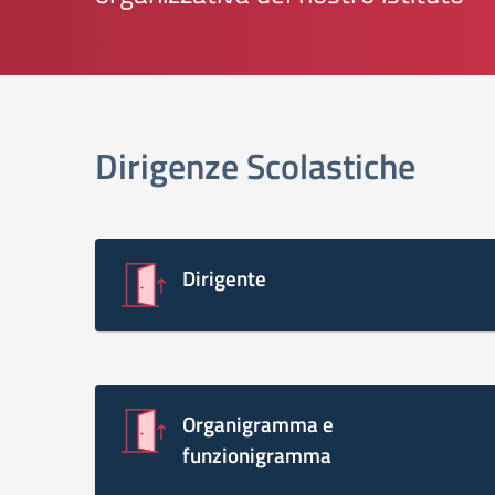
elenco degli organi
Dirigenze Scolastiche
Dirigente
Organigramma e
funzionigramma