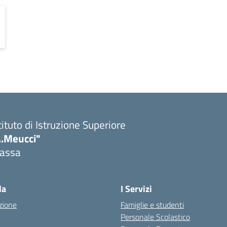
tituto di Istruzione Superiore
A.Meucci"
assa
Visita la pagina iniziale della scuola
la
I Servizi
zione
Famiglie e studenti
Personale Scolastico