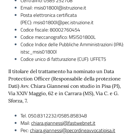
Centralino: 0585 252708
Email: msis01800l@istruzione.it
Posta elettronica certificata
(PEC): msis01800l@pec.istruzione.it
Codice fiscale: 80002760454
Codice meccanografico: MSIS01800L
Codice Indice delle Pubbliche Amministrazioni (IPA):
istsc_msis01800l
Codice unico di fatturazione (CUF): UFFET5
Il titolare del trattamento ha nominato un Data
Protection Officer (Responsabile della protezione
Dati) Avv. Chiara Giannessi con studio in Pisa (PI),
Via XXIV Maggio, 62 e in Carrara (MS), Via C. e G.
Sforza, 7.
Tel. 050.8312232/0585.858348
Mail:
chiara.giannessi@fastwebnet.it
Pec:
chiara.giannessi@pecordineavvocatipisa.it