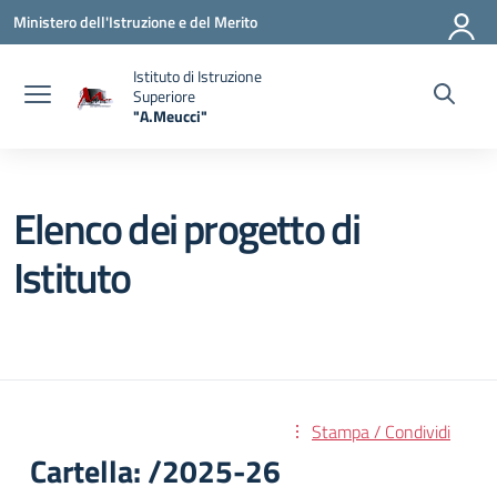
Vai ai contenuti
Vai al menu di navigazione
Vai al footer
Ministero dell'Istruzione e del Merito
Istituto di Istruzione
Superiore
"A.Meucci"
— Visita la pagina iniziale della scuola
Elenco dei progetto di
Istituto
Stampa / Condividi
Cartella: /2025-26