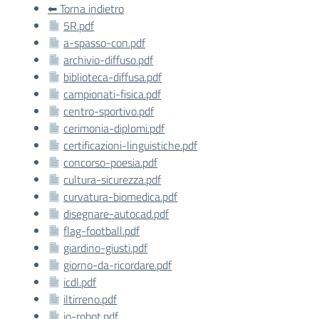
⬅ Torna indietro
5R.pdf
a-spasso-con.pdf
archivio-diffuso.pdf
biblioteca-diffusa.pdf
campionati-fisica.pdf
centro-sportivo.pdf
cerimonia-diplomi.pdf
certificazioni-linguistiche.pdf
concorso-poesia.pdf
cultura-sicurezza.pdf
curvatura-biomedica.pdf
disegnare-autocad.pdf
flag-football.pdf
giardino-giusti.pdf
giorno-da-ricordare.pdf
icdl.pdf
iltirreno.pdf
io-robot.pdf