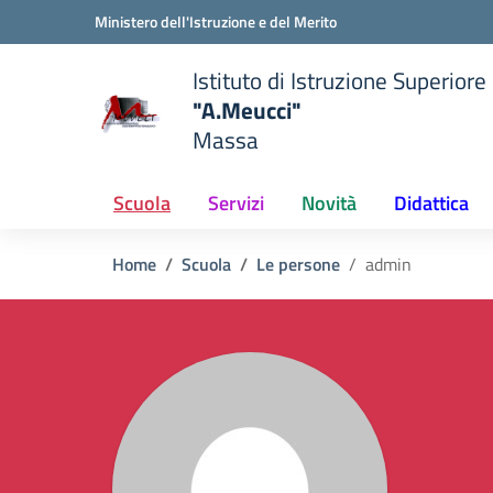
Vai ai contenuti
Vai al menu di navigazione
Vai al footer
Ministero dell'Istruzione e del Merito
Istituto di Istruzione Superiore
"A.Meucci"
Massa
 della scuola
— Visita la pagina iniziale del
Scuola
Servizi
Novità
Didattica
Home
Scuola
Le persone
admin