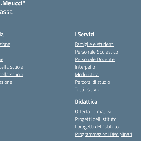
A.Meucci"
assa
Visita la pagina iniziale della scuola
la
I Servizi
zione
Famiglie e studenti
Personale Scolastico
ne
Personale Docente
della scuola
Interpello
della scuola
Modulistica
azione
Percorsi di studio
Tutti i servizi
Didattica
Offerta formativa
Progetti dell’Istituto
I progetti dell’Istituto
Programmazioni Disciplinari