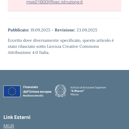
msis01800l@pec.istruzione.it
Pubblicato:
19.09.2025
-
Revisione:
23.09.2025
Eccetto dove diversamente specificato, questo articolo è
stato rilasciato sotto Licenza Creative Commons
Attribuzione 4.0 Italia.
Istituto di Istruzione Superiore
"A.Meucci"
Massa
— Visita la pagina iniziale della scuola
Link Esterni
MIUR