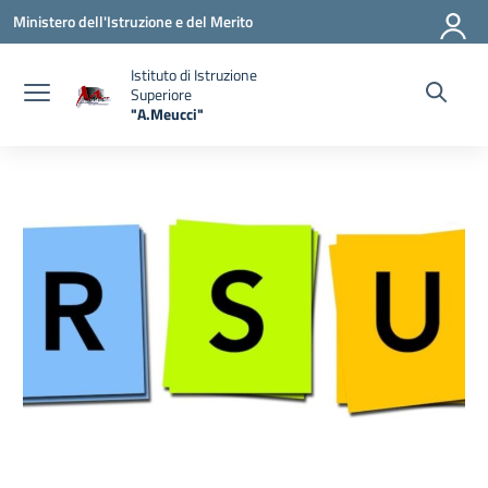
Vai ai contenuti
Vai al menu di navigazione
Vai al footer
Ministero dell'Istruzione e del Merito
Istituto di Istruzione
Superiore
"A.Meucci"
— Visita la pagina iniziale della scuola