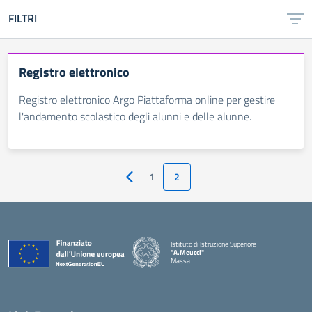
FILTRI
Registro elettronico
Registro elettronico Argo Piattaforma online per gestire
l'andamento scolastico degli alunni e delle alunne.
1
2
Pagina precedente
Istituto di Istruzione Superiore
"A.Meucci"
Massa
— Visita la pagina iniziale della scuola