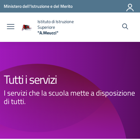
Vai ai contenuti
Vai al menu di navigazione
Vai al footer
Ministero dell'Istruzione e del Merito
Istituto di Istruzione
Superiore
"A.Meucci"
— Visita la pagina iniziale della scuola
Tutti i servizi
I servizi che la scuola mette a disposizione
di tutti.