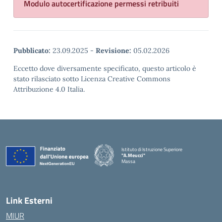
Modulo autocertificazione permessi retribuiti
Pubblicato:
23.09.2025
-
Revisione:
05.02.2026
Eccetto dove diversamente specificato, questo articolo è
stato rilasciato sotto Licenza Creative Commons
Attribuzione 4.0 Italia.
Istituto di Istruzione Superiore
"A.Meucci"
Massa
— Visita la pagina iniziale della scuola
Link Esterni
MIUR