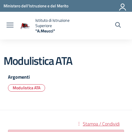
Vai ai contenuti
Vai al menu di navigazione
Vai al footer
Ministero dell'Istruzione e del Merito
Istituto di Istruzione
Superiore
"A.Meucci"
— Visita la pagina iniziale della scuola
Modulistica ATA
Argomenti
Modulistica ATA
Stampa / Condividi