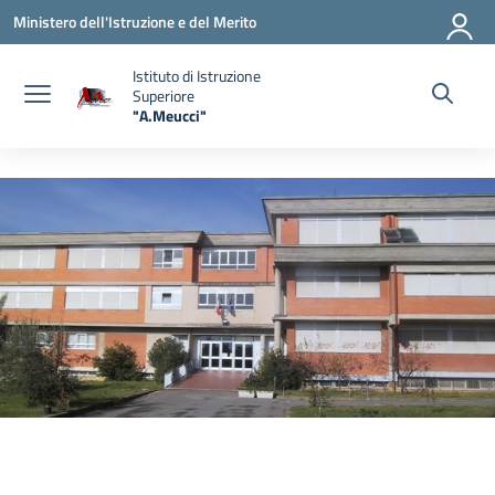
Vai ai contenuti
Vai al menu di navigazione
Vai al footer
Ministero dell'Istruzione e del Merito
Istituto di Istruzione
Superiore
"A.Meucci"
— Visita la pagina iniziale della scuola