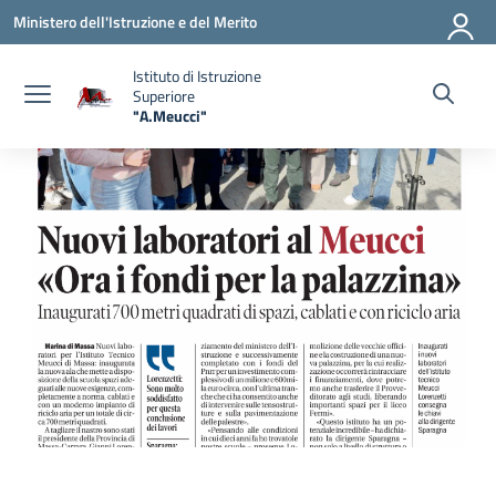
Vai ai contenuti
Vai al menu di navigazione
Vai al footer
Ministero dell'Istruzione e del Merito
Istituto di Istruzione
Superiore
"A.Meucci"
— Visita la pagina iniziale della scuola