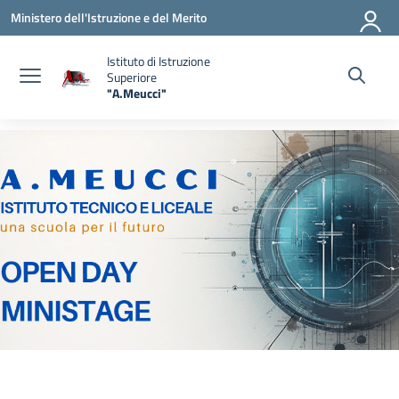
Vai ai contenuti
Vai al menu di navigazione
Vai al footer
Ministero dell'Istruzione e del Merito
Istituto di Istruzione
Superiore
"A.Meucci"
— Visita la pagina iniziale della scuola