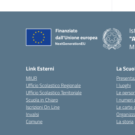
Is
"
M
— 
Link Esterni
La Scuo
MIUR
Presenta
Ufficio Scolastico Regionale
I luoghi
Ufficio Scolastico Territoriale
Le perso
Scuola in Chiaro
I numeri 
Iscrizioni On Line
Le carte 
Invalsi
Organizz
Comune
La storia