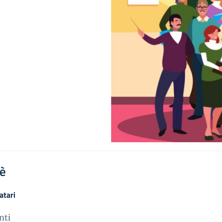
'è
atari
nti