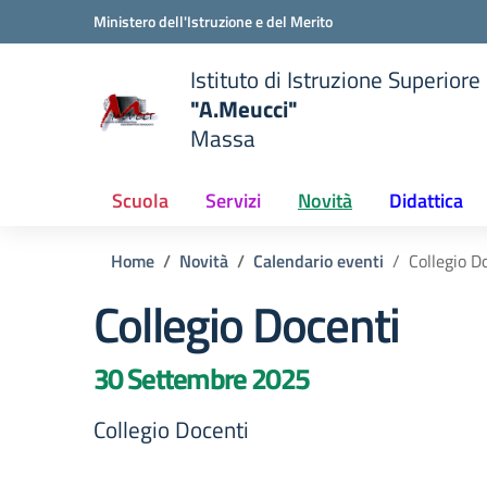
Vai ai contenuti
Vai al menu di navigazione
Vai al footer
Ministero dell'Istruzione e del Merito
Istituto di Istruzione Superiore
"A.Meucci"
Massa
 della scuola
— Visita la pagina iniziale del
Scuola
Servizi
Novità
Didattica
Home
Novità
Calendario eventi
Collegio D
Collegio Docenti
30 Settembre 2025
Collegio Docenti