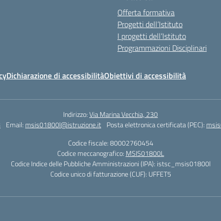
Offerta formativa
Progetti dell’Istituto
I progetti dell’Istituto
Programmazioni Disciplinari
cy
Dichiarazione di accessibilità
Obiettivi di accessibilità
Indirizzo:
Via Marina Vecchia, 230
8
Email:
msis01800l@istruzione.it
Posta elettronica certificata (PEC):
msis
Codice fiscale: 80002760454
Codice meccanografico:
MSIS01800L
Codice Indice delle Pubbliche Amministrazioni (IPA): istsc_msis01800l
Codice unico di fatturazione (CUF): UFFET5