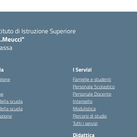
tituto di Istruzione Superiore
A.Meucci"
assa
Visita la pagina iniziale della scuola
la
I Servizi
zione
Famiglie e studenti
Personale Scolastico
ne
Personale Docente
della scuola
Interpello
della scuola
Modulistica
azione
Percorsi di studio
Tutti i servizi
Didattica