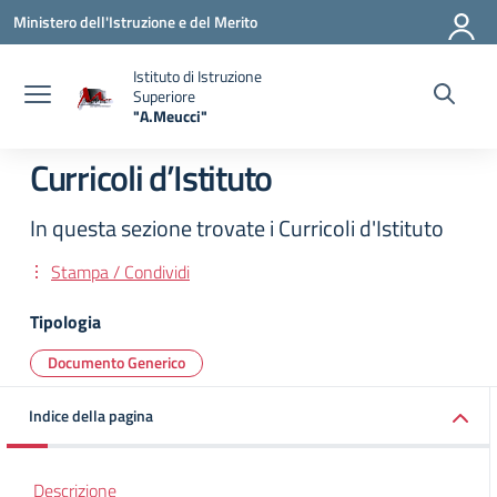
Vai ai contenuti
Vai al menu di navigazione
Vai al footer
Ministero dell'Istruzione e del Merito
Istituto di Istruzione
Superiore
"A.Meucci"
— Visita la pagina iniziale della scuola
Curricoli d’Istituto
In questa sezione trovate i Curricoli d'Istituto
Stampa / Condividi
Tipologia
Documento Generico
Indice della pagina
Descrizione