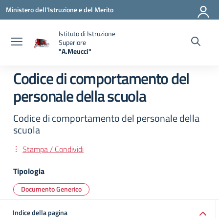
Vai ai contenuti
Vai al menu di navigazione
Vai al footer
Ministero dell'Istruzione e del Merito
Istituto di Istruzione
Superiore
"A.Meucci"
— Visita la pagina iniziale della scuola
Codice di comportamento del
personale della scuola
Codice di comportamento del personale della
scuola
Stampa / Condividi
Tipologia
Documento Generico
Indice della pagina