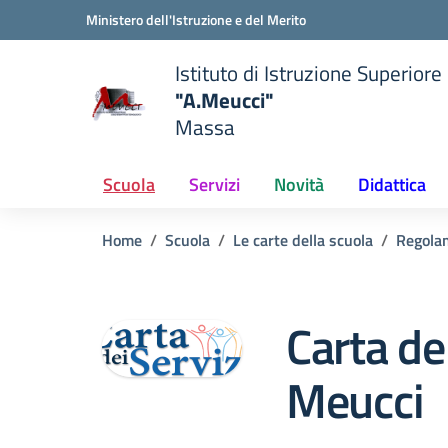
Vai ai contenuti
Vai al menu di navigazione
Vai al footer
Ministero dell'Istruzione e del Merito
Istituto di Istruzione Superiore
"A.Meucci"
Massa
 della scuola
— Visita la pagina iniziale del
Scuola
Servizi
Novità
Didattica
Home
Scuola
Le carte della scuola
Regola
Carta dei
Meucci