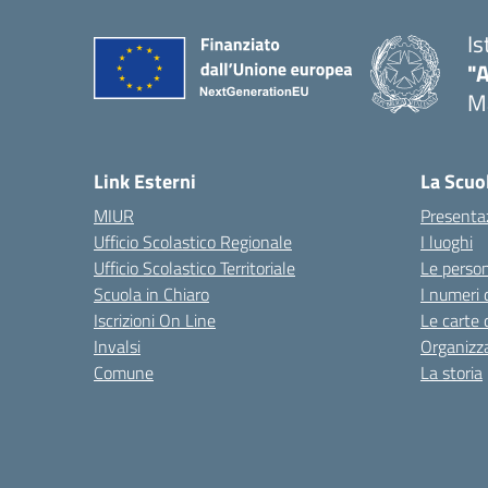
Is
"
M
— 
Link Esterni
La Scuo
MIUR
Presenta
Ufficio Scolastico Regionale
I luoghi
Ufficio Scolastico Territoriale
Le perso
Scuola in Chiaro
I numeri 
Iscrizioni On Line
Le carte 
Invalsi
Organizz
Comune
La storia